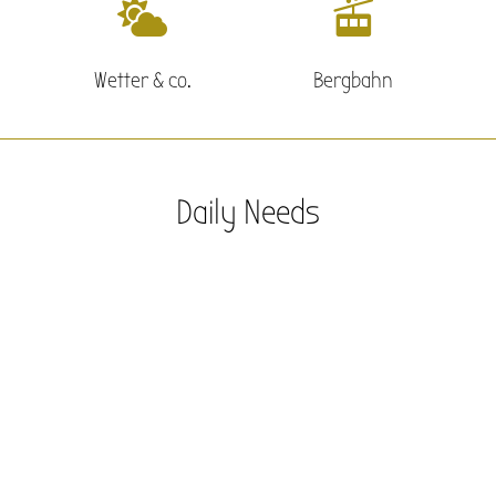


Wetter & co.
Bergbahn
Daily Needs
l