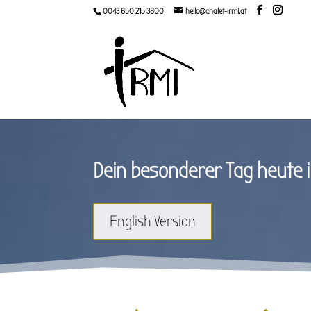
0043 650 215 3800
hello@chalet-irmi.at
Dein besonderer Tag heute im
English Version