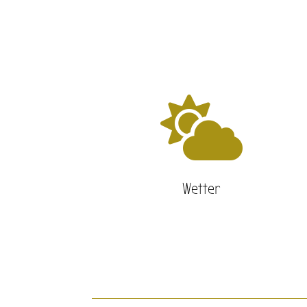

Wetter