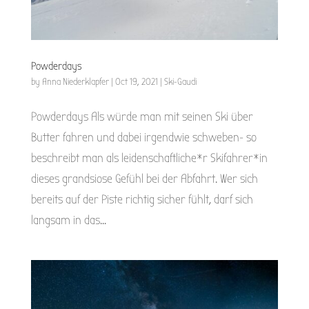
Powderdays
by
Anna Niederklapfer
|
Oct 19, 2021
|
Ski-Gaudi
Powderdays Als würde man mit seinen Ski über
Butter fahren und dabei irgendwie schweben- so
beschreibt man als leidenschaftliche*r Skifahrer*in
dieses grandsiose Gefühl bei der Abfahrt. Wer sich
bereits auf der Piste richtig sicher fühlt, darf sich
langsam in das...