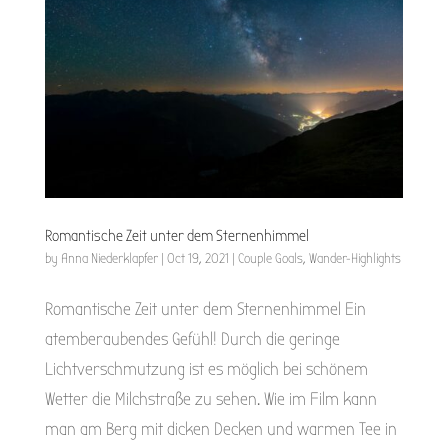
Romantische Zeit unter dem Sternenhimmel
by
Anna Niederklapfer
|
Oct 19, 2021
|
Couple Goals
,
Wander-Highlights
Romantische Zeit unter dem Sternenhimmel Ein
atemberaubendes Gefühl! Durch die geringe
Lichtverschmutzung ist es möglich bei schönem
Wetter die Milchstraße zu sehen. Wie im Film kann
man am Berg mit dicken Decken und warmen Tee in