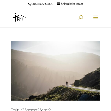
0043 650 215 3800
hello@chalet-irmi.at
Trailrun? Sommer? Bereit?