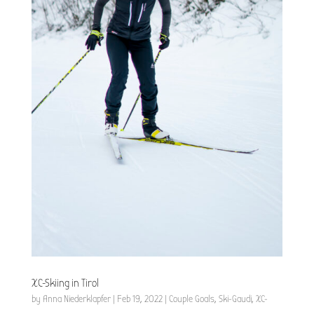
XC-Skiing in Tirol
by
Anna Niederklapfer
|
Feb 19, 2022
|
Couple Goals
,
Ski-Gaudi
,
XC-