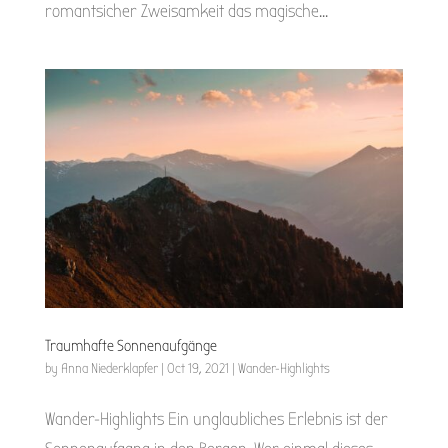
romantsicher Zweisamkeit das magische...
Traumhafte Sonnenaufgänge
by
Anna Niederklapfer
|
Oct 19, 2021
|
Wander-Highlights
Wander-Highlights Ein unglaubliches Erlebnis ist der